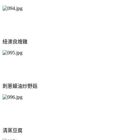
紐澳良燴雞
刺蔥蠔油炒野菇
清蒸豆腐