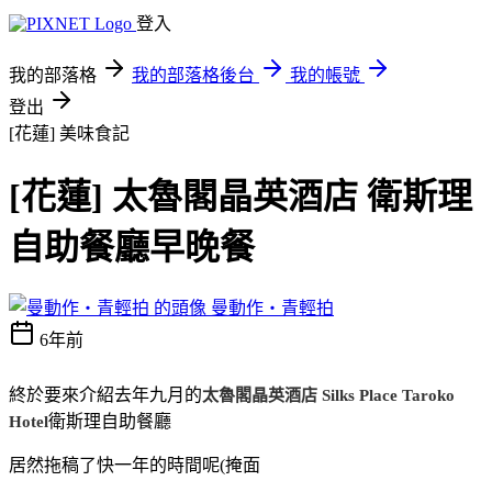
登入
我的部落格
我的部落格後台
我的帳號
登出
[花蓮]
美味食記
[花蓮] 太魯閣晶英酒店 衛斯理
自助餐廳早晚餐
曼動作‧青輕拍
6年前
終於要來介紹去年九月的
太魯閣晶英酒店 Silks Place Taroko
衛斯理自助餐廳
Hotel
居然拖稿了快一年的時間呢(掩面