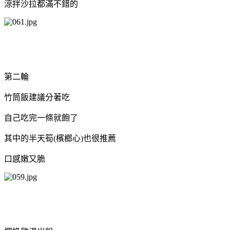
涼拌沙拉都滿不錯的
第二輪
竹筒飯建議分著吃
自己吃完一條就飽了
其中的半天筍(檳榔心)也很推薦
口感嫩又脆