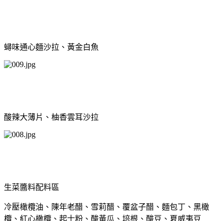
蟳味通心麵沙拉、黃金白魚
酸辣大薄片、柚香雲耳沙拉
生菜醬料配料區
冷壓橄欖油、陳年老醋、雪莉醋、覆盆子醋、麵包丁、黑橄
欖、紅心橄欖、起士粉、酸黃瓜、培根、酸豆、夏威夷豆