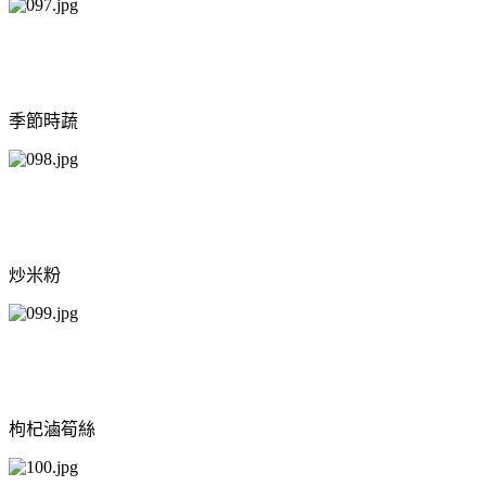
季節時蔬
炒米粉
枸杞滷筍絲