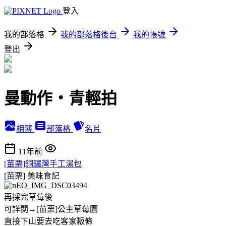
登入
我的部落格
我的部落格後台
我的帳號
登出
曼動作‧青輕拍
相簿
部落格
名片
11年前
[苗栗]銅鑼灣手工湯包
[苗栗]
美味食記
再採完草莓後
可詳閱→[苗栗]公主草莓園
直接下山要去吃客家粄條