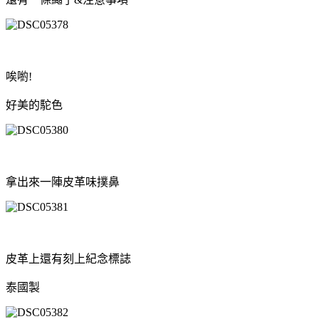
唉喲!
好美的駝色
拿出來一陣皮革味撲鼻
皮革上還有刻上紀念標誌
泰國製