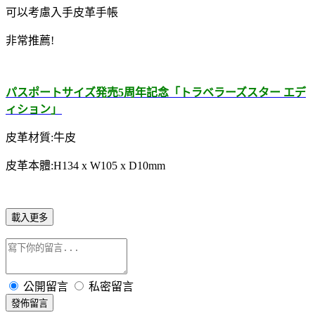
可以考慮入手皮革手帳
非常推薦!
パスポートサイズ発売5周年記念「トラベラーズスター エデ
ィション」
皮革材質:牛皮
皮革本體:H134 x W105 x D10mm
載入更多
公開留言
私密留言
發佈留言