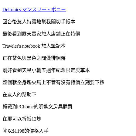
Delfonics マンスリー・ポニー
回台後友人持續地幫我關切手帳本
最後看到露天賣家旅人店鋪正在特價
Traveler's notebook 旅人筆記本
正在茶色與黑色之間做徘徊時
剛好看到天星小輪五週年紀念限定皮革本
整個就
全身起火
馬上不管有沒有特價立刻要下標
在友人的幫助下
轉戰到PChome的明進文房具購買
在那可以折抵12塊
就以$1198的價格入手