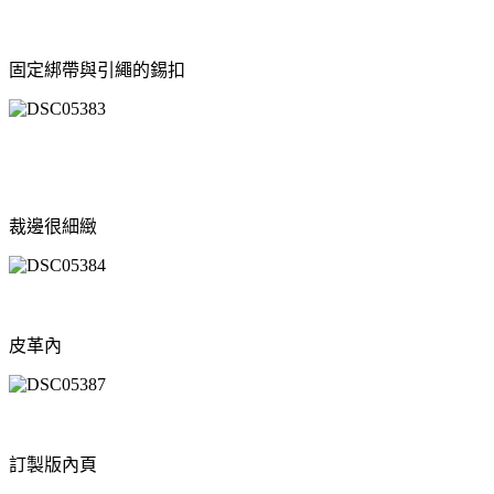
固定綁帶與引繩的錫扣
裁邊很細緻
皮革內
訂製版內頁