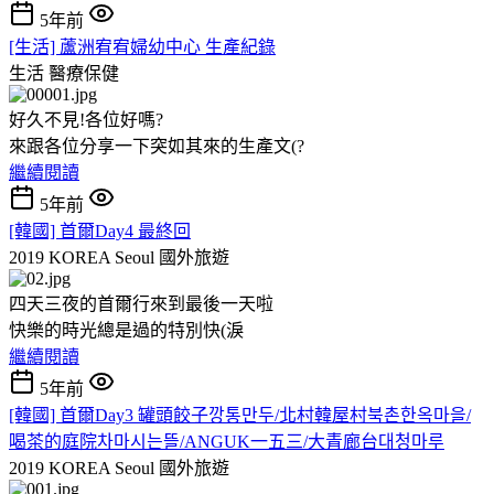
5年前
[生活] 蘆洲宥宥婦幼中心 生產紀錄
生活
醫療保健
好久不見!各位好嗎?
來跟各位分享一下突如其來的生產文(?
繼續閱讀
5年前
[韓國] 首爾Day4 最終回
2019 KOREA Seoul
國外旅遊
四天三夜的首爾行來到最後一天啦
快樂的時光總是過的特別快(淚
繼續閱讀
5年前
[韓國] 首爾Day3 罐頭餃子깡통만두/北村韓屋村북촌한옥마을/
喝茶的庭院차마시는뜰/ANGUK一五三/大青廊台대청마루
2019 KOREA Seoul
國外旅遊