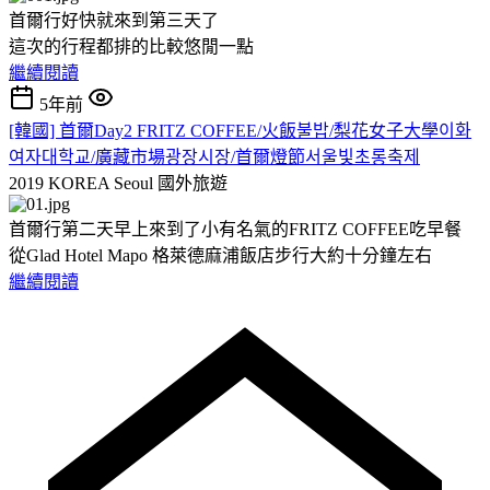
首爾行好快就來到第三天了
這次的行程都排的比較悠閒一點
繼續閱讀
5年前
[韓國] 首爾Day2 FRITZ COFFEE/火飯불밥/梨花女子大學이화
여자대학교/廣藏市場광장시장/首爾燈節서울빛초롱축제
2019 KOREA Seoul
國外旅遊
首爾行第二天早上來到了小有名氣的FRITZ COFFEE吃早餐
從Glad Hotel Mapo 格萊德麻浦飯店步行大約十分鐘左右
繼續閱讀