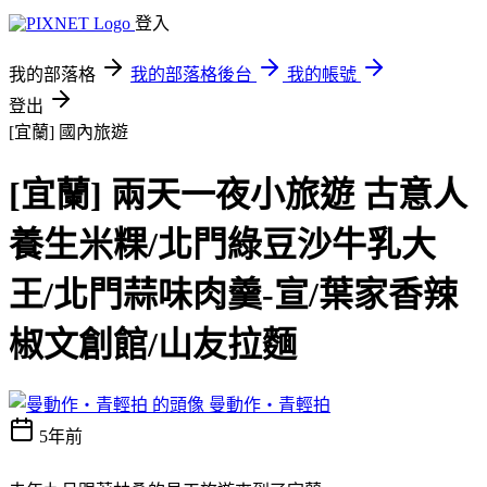
登入
我的部落格
我的部落格後台
我的帳號
登出
[宜蘭]
國內旅遊
[宜蘭] 兩天一夜小旅遊 古意人
養生米粿/北門綠豆沙牛乳大
王/北門蒜味肉羹-宣/葉家香辣
椒文創館/山友拉麵
曼動作‧青輕拍
5年前