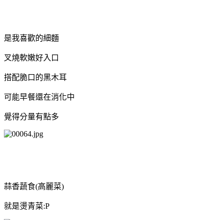
是我喜歡的細麵
叉燒軟嫩好入口
搭配脆口的黑木耳
可能早餐還在消化中
覺得分量有點多
蒜香蔬食(高麗菜)
就是燙青菜:P