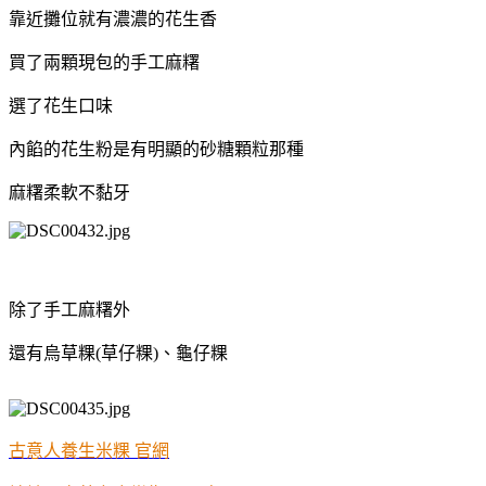
靠近攤位就有濃濃的花生香
買了兩顆現包的手工麻糬
選了花生口味
內餡的花生粉是有明顯的砂糖顆粒那種
麻糬柔軟不黏牙
除了手工麻糬外
還有烏草粿(草仔粿)、龜仔粿
古意人養生米粿 官網