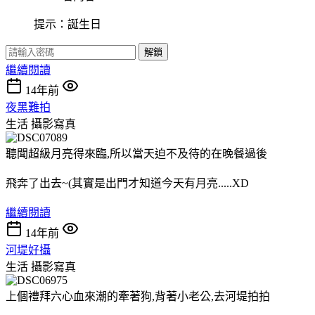
提示：誕生日
解鎖
繼續閱讀
14年前
夜黑難拍
生活
攝影寫真
聽聞超級月亮得來臨,所以當天迫不及待的在晚餐過後
飛奔了出去~(其實是出門才知道今天有月亮.....XD
繼續閱讀
14年前
河堤好攝
生活
攝影寫真
上個禮拜六心血來潮的牽著狗,背著小老公,去河堤拍拍