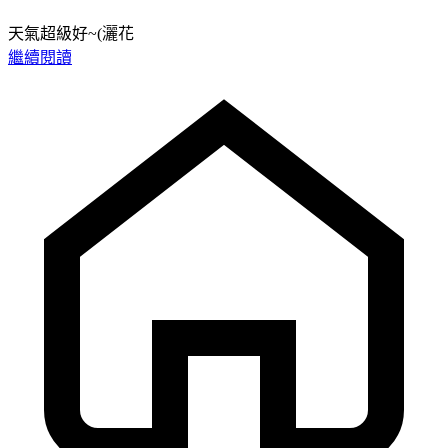
天氣超級好~(灑花
繼續閱讀