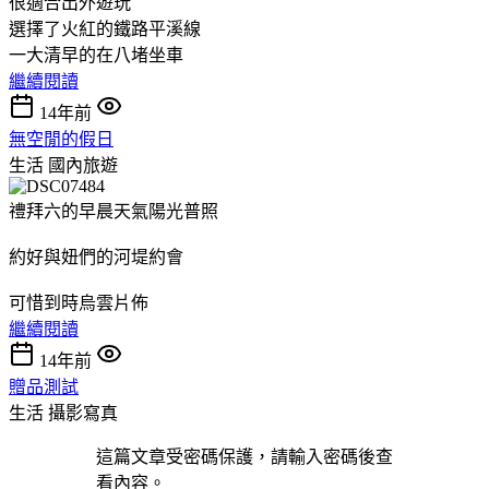
很適合出外遊玩
選擇了火紅的鐵路平溪線
一大清早的在八堵坐車
繼續閱讀
14年前
無空閒的假日
生活
國內旅遊
禮拜六的早晨天氣陽光普照
約好與妞們的河堤約會
可惜到時烏雲片佈
繼續閱讀
14年前
贈品測試
生活
攝影寫真
這篇文章受密碼保護，請輸入密碼後查
看內容。