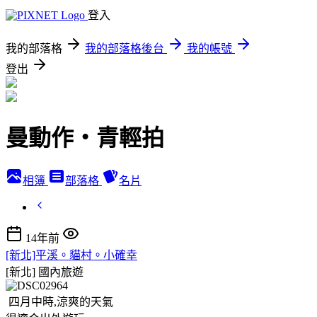
登入
我的部落格
我的部落格後台
我的帳號
登出
曼動作‧青輕拍
相簿
部落格
名片
14年前
[新北]平溪。貓村。小確幸
[新北]
國內旅遊
四月中時,涼爽的天氣