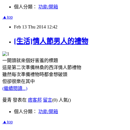
個人分類：
功能/開箱
▲top
Feb
13
Thu
2014
12:42
[生活]情人節男人的禮物
一開頭就來個好害羞的標題
這是第二次準備林桑的西洋情人節禮物
雖然每次準備禮物時都會想破頭
但卻很樂在其中
(繼續閱讀...)
曼青 發表在
痞客邦
留言
(0)
人氣(
)
個人分類：
功能/開箱
▲top