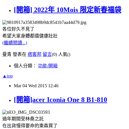
[開箱] 2022年 10Mois 限定新春福袋
各位好久不見了
希望大家身體都還健康壯壯
(繼續閱讀...)
曼青 發表在
痞客邦
留言
(0)
人氣(
)
個人分類：
功能/開箱
▲top
Mar
04
Wed
2015
12:46
[開箱]acer Iconia One 8 B1-810
過年期間受林桑之託
在出貨慢得要命的東森買了