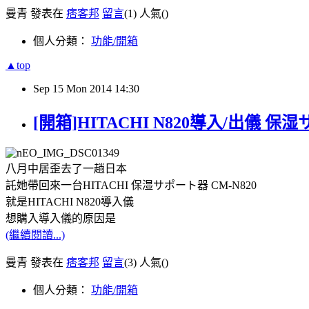
曼青 發表在
痞客邦
留言
(1)
人氣(
)
個人分類：
功能/開箱
▲top
Sep
15
Mon
2014
14:30
[開箱]HITACHI N820導入/出儀 保湿
八月中居歪去了一趟日本
託她帶回來一台HITACHI 保湿サポート器 CM-N820
就是HITACHI N820導入儀
想購入導入儀的原因是
(繼續閱讀...)
曼青 發表在
痞客邦
留言
(3)
人氣(
)
個人分類：
功能/開箱