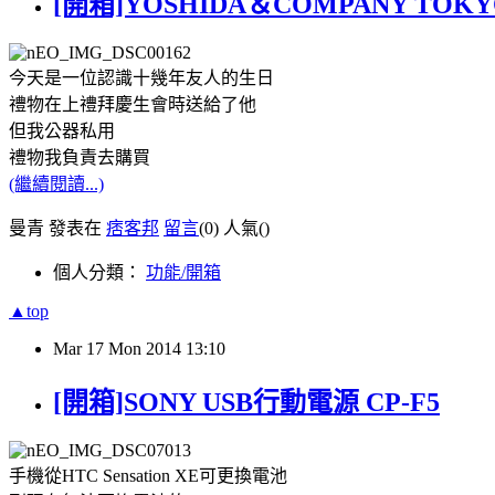
[開箱]YOSHIDA＆COMPANY TOKYO 
今天是一位認識十幾年友人的生日
禮物在上禮拜慶生會時送給了他
但我公器私用
禮物我負責去購買
(繼續閱讀...)
曼青 發表在
痞客邦
留言
(0)
人氣(
)
個人分類：
功能/開箱
▲top
Mar
17
Mon
2014
13:10
[開箱]SONY USB行動電源 CP-F5
手機從HTC Sensation XE可更換電池