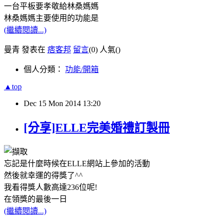
一台平板要孝敬給林桑媽媽
林桑媽媽主要使用的功能是
(繼續閱讀...)
曼青 發表在
痞客邦
留言
(0)
人氣(
)
個人分類：
功能/開箱
▲top
Dec
15
Mon
2014
13:20
[分享]ELLE完美婚禮訂製冊
忘記是什麼時候在ELLE網站上參加的活動
然後就幸運的得獎了^^
我看得獎人數高達236位呢!
在領獎的最後一日
(繼續閱讀...)