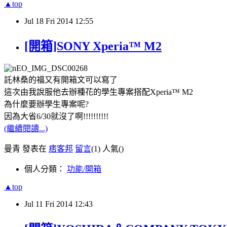
▲top
Jul
18
Fri
2014
12:55
[開箱]SONY Xperia™ M2
託林桑的福又有開箱文可以寫了
這次由我說服他去辦種花的學生專案搭配Xperia™ M2
為什麼要辦學生專案呢?
因為大省6/30就沒了啊!!!!!!!!!!
(繼續閱讀...)
曼青 發表在
痞客邦
留言
(1)
人氣(
)
個人分類：
功能/開箱
▲top
Jul
11
Fri
2014
12:43