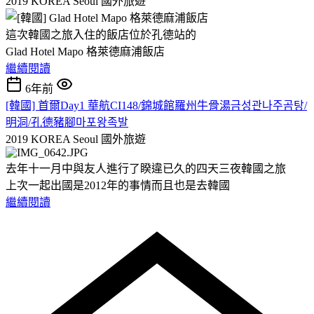
2019 KOREA Seoul
國外旅遊
這次韓國之旅入住的飯店位於孔德站的
Glad Hotel Mapo 格萊德麻浦飯店
繼續閱讀
6年前
[韓國] 首爾Day1 華航CI148/錦城館羅州牛骨湯금성관나주곰탕/
明洞/孔德豬腳마포왕족발
2019 KOREA Seoul
國外旅遊
去年十一月中與友人進行了睽違已久的四天三夜韓國之旅
上次一起出國是2012年的事情而且也是去韓國
繼續閱讀