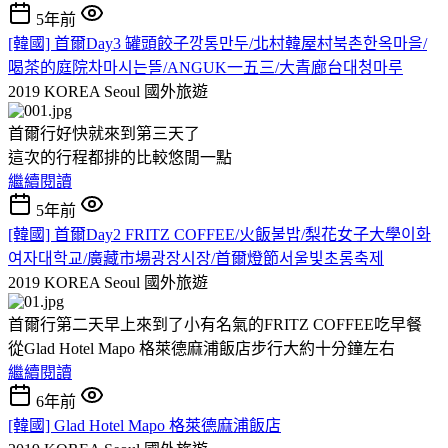
5年前
[韓國] 首爾Day3 罐頭餃子깡통만두/北村韓屋村북촌한옥마을/
喝茶的庭院차마시는뜰/ANGUK一五三/大青廊台대청마루
2019 KOREA Seoul
國外旅遊
首爾行好快就來到第三天了
這次的行程都排的比較悠閒一點
繼續閱讀
5年前
[韓國] 首爾Day2 FRITZ COFFEE/火飯불밥/梨花女子大學이화
여자대학교/廣藏市場광장시장/首爾燈節서울빛초롱축제
2019 KOREA Seoul
國外旅遊
首爾行第二天早上來到了小有名氣的FRITZ COFFEE吃早餐
從Glad Hotel Mapo 格萊德麻浦飯店步行大約十分鐘左右
繼續閱讀
6年前
[韓國] Glad Hotel Mapo 格萊德麻浦飯店