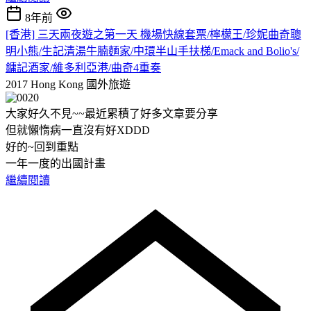
8年前
[香港] 三天兩夜遊之第一天 機場快線套票/檸檬王/珍妮曲奇聰
明小熊/生記清湯牛腩麵家/中環半山手扶梯/Emack and Bolio's/
鏞記酒家/維多利亞港/曲奇4重奏
2017 Hong Kong
國外旅遊
大家好久不見~~最近累積了好多文章要分享
但就懶惰病一直沒有好XDDD
好的~回到重點
一年一度的出國計畫
繼續閱讀