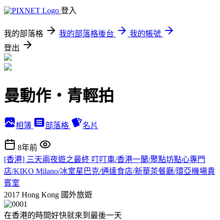
登入
我的部落格
我的部落格後台
我的帳號
登出
曼動作‧青輕拍
相簿
部落格
名片
8年前
[香港] 三天兩夜遊之最終 叮叮車/香港一蘭/聚點坊點心專門
店/KIKO Milano/冰室星巴克/通達食店/新華茶餐廳/環亞機場貴
賓室
2017 Hong Kong
國外旅遊
在香港的時間好快就來到最後一天