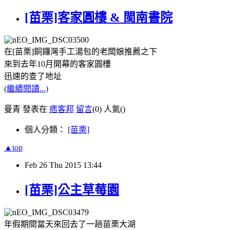
[苗栗]客家圓樓 & 閩南書院
在[苗栗]銅鑼灣手工湯包的老闆娘推薦之下
來到去年10月開幕的客家圓樓
迅速的查了地址
(繼續閱讀...)
曼青 發表在
痞客邦
留言
(0)
人氣(
)
個人分類：
[苗栗]
▲top
Feb
26
Thu
2015
13:44
[苗栗]公主草莓園
年假期間當天來回去了一趟苗栗大湖