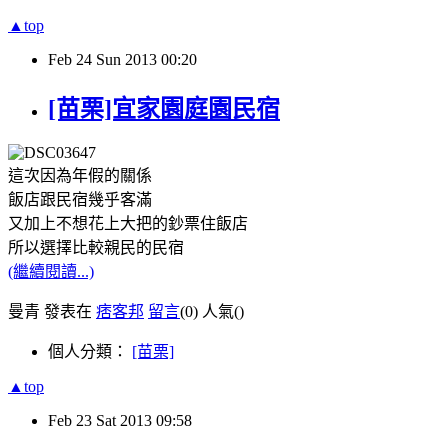
▲top
Feb
24
Sun
2013
00:20
[苗栗]宜家園庭園民宿
這次因為年假的關係
飯店跟民宿幾乎客滿
又加上不想花上大把的鈔票住飯店
所以選擇比較親民的民宿
(繼續閱讀...)
曼青 發表在
痞客邦
留言
(0)
人氣(
)
個人分類：
[苗栗]
▲top
Feb
23
Sat
2013
09:58