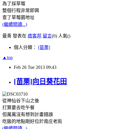
為了採草莓
整個行程非常即興
查了草莓園地址
(繼續閱讀...)
曼青 發表在
痞客邦
留言
(0)
人氣(
)
個人分類：
[苗栗]
▲top
Feb
26
Tue
2013
09:43
[苗栗]向日葵花田
從神仙谷下山之後
打算要去吃午餐
但萬萬沒有想到計畫錯誤
吃飯的地點剛好位於南庄老街
(繼續閱讀...)