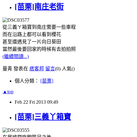
[苗栗]南庄老街
從三義ㄚ箱寶到南庄需要一些車程
而在沿路上都可以看到櫻花
甚至還遇見了一片向日葵田
當然最後要回家的時候有去拍拍照
(繼續閱讀...)
曼青 發表在
痞客邦
留言
(0)
人氣(
)
個人分類：
[苗栗]
▲top
Feb
22
Fri
2013
09:49
[苗栗]三義丫箱寶