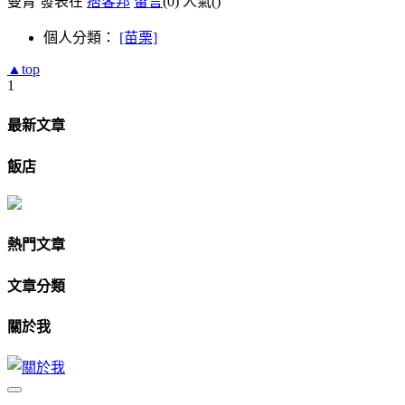
曼青 發表在
痞客邦
留言
(0)
人氣(
)
個人分類：
[苗栗]
▲top
1
最新文章
飯店
熱門文章
文章分類
關於我