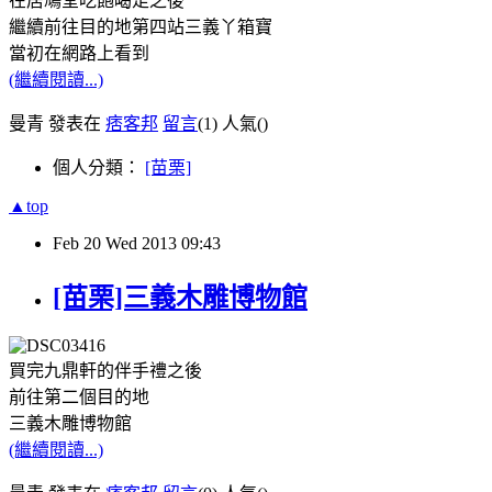
在居鳩堂吃飽喝足之後
繼續前往目的地第四站三義丫箱寶
當初在網路上看到
(繼續閱讀...)
曼青 發表在
痞客邦
留言
(1)
人氣(
)
個人分類：
[苗栗]
▲top
Feb
20
Wed
2013
09:43
[苗栗]三義木雕博物館
買完九鼎軒的伴手禮之後
前往第二個目的地
三義木雕博物館
(繼續閱讀...)