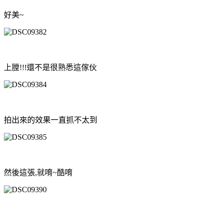
好美~
上膛!!!還不是很熟悉這傢伙
拍出來的效果一直抓不太到
然後這張,就唷~酷唷