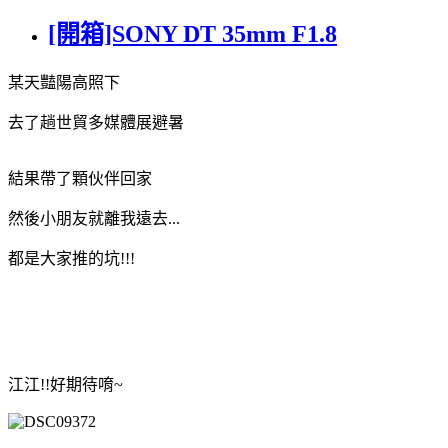
[開箱]SONY DT 35mm F1.8
某天豔陽高照下
去了趟世貿多媒體展避暑
結果帶了顆伙伴回家
然後小朋友就離我遠去...
都是大家推的坑!!!
江江!!好期待唷~