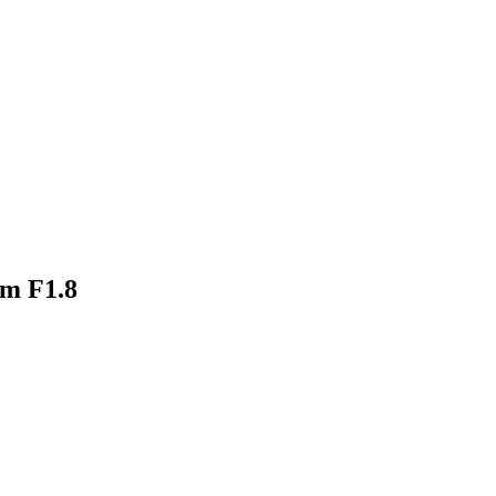
5mm、35mm F1.8