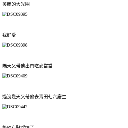
美麗的大光圈
我好愛
隔天又帶他出門吃麥當當
過沒幾天又帶他去青田七六慶生
終於有點感情了