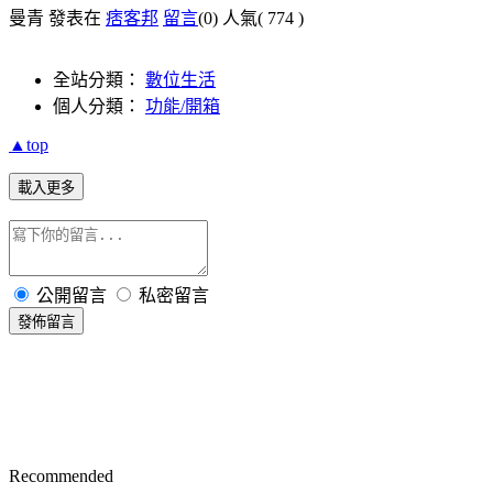
曼青 發表在
痞客邦
留言
(0)
人氣(
774
)
全站分類：
數位生活
個人分類：
功能/開箱
▲top
載入更多
公開留言
私密留言
發佈留言
Recommended