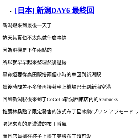
[日本] 新潟DAY6 最終回
新潟遊來到最後一天了
這天其實也不太能做什麼事情
因為飛機是下午兩點的
所以就早早起來整理然後退房
畢竟還要從高田駅搭兩個小時的車回到新潟駅
然後時間差不多後再接著坐上機場巴士到新潟空港
回到新潟駅後來到了CoCoLo新潟西館店內的Starbucks
推薦林桑點了限定發售的法式布丁星冰樂(プリン アラモード 
喝起來真的是濃濃的布丁香氣
而且店員還在杯子上畫了笑臉布丁超可愛