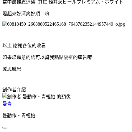
當中最推薦這罐 THE 軽井沢ビールプレミアム・ホワイト
喝起來好清爽好順口唷
以上 謝謝各位的收看
如果您願意的話可以幫我點點隔壁的廣告唷
感恩感恩
創作者介紹
曼青
曼動作‧青輕拍