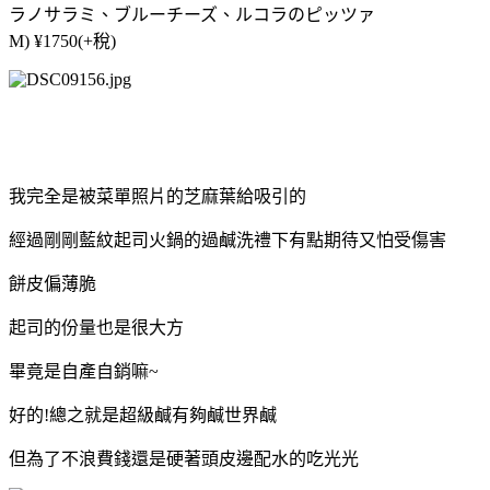
ラノサラミ、ブルーチーズ、ルコラのピッツァ
M) ¥1750(+稅)
我完全是被菜單照片的芝麻葉給吸引的
經過剛剛藍紋起司火鍋的過鹹洗禮下有點期待又怕受傷害
餅皮偏薄脆
起司的份量也是很大方
畢竟是自產自銷嘛~
好的!總之就是超級鹹有夠鹹世界鹹
但為了不浪費錢還是硬著頭皮邊配水的吃光光