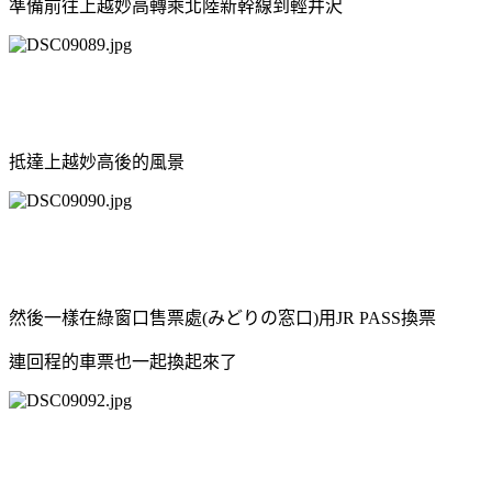
準備前往上越妙高轉乘北陸新幹線到輕井沢
抵達上越妙高後的風景
然後一樣在綠窗口售票處(みどりの窓口)用JR PASS換票
連回程的車票也一起換起來了