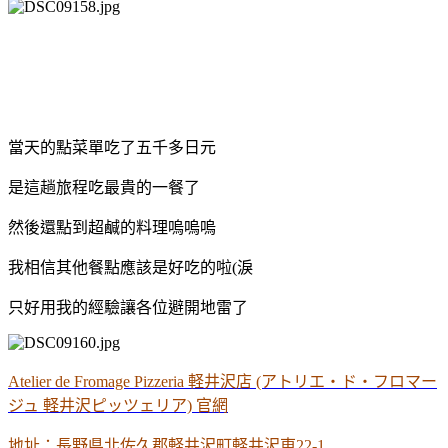
當天的點菜單吃了五千多日元
是這趟旅程吃最貴的一餐了
然後還點到超鹹的料理嗚嗚嗚
我相信其他餐點應該是好吃的啦(淚
只好用我的經驗讓各位避開地雷了
Atelier de Fromage Pizzeria 軽井沢店 (アトリエ・ド・フロマー
ジュ 軽井沢ピッツェリア) 官網
地址：長野県北佐久郡軽井沢町軽井沢東22-1