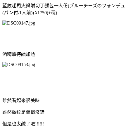
藍紋起司火鍋附切丁麵包一人份(ブルーチーズのフォンデュ
(パン付/1人前)) ¥1750(+稅)
酒精爐持續加熱
雖然看起來很美味
雖然藍紋是偏鹹沒錯
但是也太鹹了吧!!!!!!