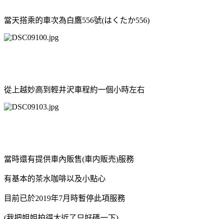
當天搭乘的車次為白鷹556號(はくたか556)
從上越妙高到輕井沢車程約一個小時左右
當時還有提供車內販售(車内販売)服務
有基本的茶水咖啡以及小點心
目前已於2019年7月時暫停此項服務
(我把姐姐拍得太近了只好碼一下)