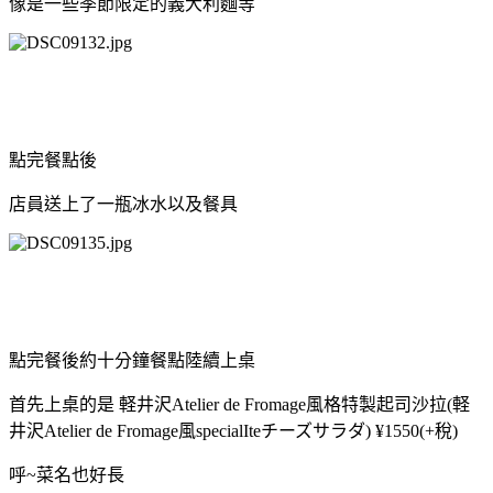
像是一些季節限定的義大利麵等
點完餐點後
店員送上了一瓶冰水以及餐具
點完餐後約十分鐘餐點陸續上桌
首先上桌的是 軽井沢Atelier de Fromage風格特製起司沙拉(軽
井沢Atelier de Fromage風specialIteチーズサラダ) ¥1550(+稅)
呼~菜名也好長