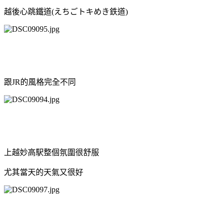
越後心跳鐵道(えちごトキめき鉄道)
跟JR的風格完全不同
上越妙高駅整個氛圍很舒服
尤其當天的天氣又很好