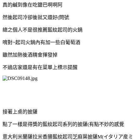
真的鹹到像在吃鹽巴啊啊阿
然後起司冷卻後就又還好(問號
總之個人不是很推薦藍紋起司的火鍋
唷對~起司火鍋內有加一些白葡萄酒
雖然加熱後酒精會揮發掉
不過店家還是有在菜單上標示提醒
接著上桌的披薩
點了一樣是得獎的藍紋起司系列的披薩(有點不妙的感覺
意大利米蘭薩拉米香腸藍紋起司芝麻葉披薩M(イタリア産ミ