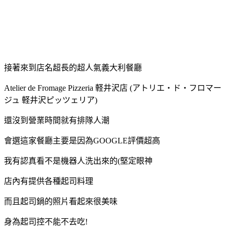
接著來到店名超長的超人氣義大利餐廳
Atelier de Fromage Pizzeria 軽井沢店 (アトリエ・ド・フロマー
ジュ 軽井沢ピッツェリア)
還沒到營業時間就有排隊人潮
會選這家餐廳主要是因為GOOGLE評價超高
我有認真看不是機器人洗出來的(堅定眼神
店內有提供各種起司料理
而且起司鍋的照片看起來很美味
身為起司控不能不去吃!