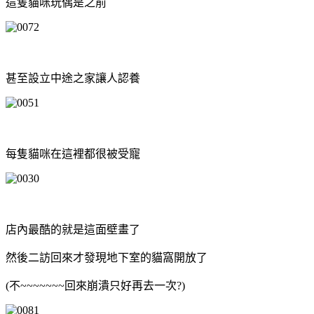
這隻貓咪玩偶是之前
甚至設立中途之家讓人認養
每隻貓咪在這裡都很被受寵
店內最酷的就是這面壁畫了
然後二訪回來才發現地下室的貓窩開放了
(不~~~~~~~回來崩潰只好再去一次?)