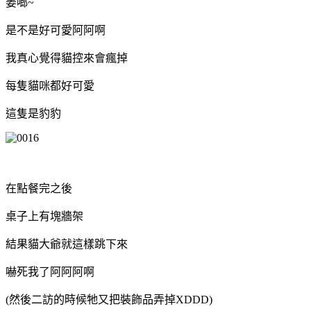
姜啷~
是不是好可愛阿阿啊
我真心覺得貓控來會瘋掉
每隻貓咪都好可愛
這隻是豹豹
在點餐完之後
桌子上有塊牆架
結果貓大爺就這樣跳下來
嚇死我了阿阿阿啊
(然後二訪的時候牠又把裝飾品弄掉XDDD)