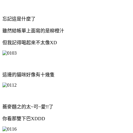
忘記這是什麼了
雖然結帳單上面寫的是柳橙汁
但我記得喝起來不太像XD
這邊的貓咪好像有十幾隻
蕎麥麵之的太~可~愛!!了
你看那雙下巴XDDD