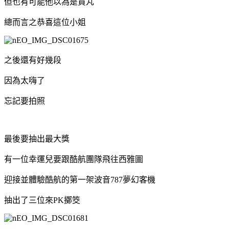
但也有可能他以為是貢丸
總而言之恭喜這位小姐
之後還有好幾段
因為太嗨了
忘記要拍照
最後要抽出最大獎
有一位幸運兒要跟酷航團隊飛往西雅圖
迎接並體驗酷航的第一架波音787夢幻客機
抽出了三位來PK擲筊