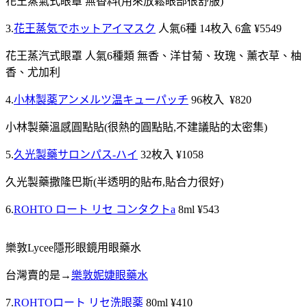
花王蒸氣式眼罩 無香料(用來放鬆眼部很舒服)
3.
花王蒸気でホットアイマスク
人氣6種 14枚入 6盒 ¥5549
花王蒸汽式眼罩 人氣6種類 無香、洋甘菊、玫瑰、薰衣草、柚
香、尤加利
4.
小林製薬アンメルツ温キューパッチ
96枚入 ¥820
小林製藥溫感圓點貼(很熱的圓點貼,不建議貼的太密集)
5.
久光製藥サロンパス-ハイ
32枚入 ¥1058
久光製藥撒隆巴斯(半透明的貼布,貼合力很好)
6.
ROHTO ロート リセ コンタクトa
8ml ¥543
樂敦Lycee隱形眼鏡用眼藥水
台灣賣的是→
樂敦妮婕眼藥水
7.
ROHTOロート リセ洗眼薬
80ml ¥410