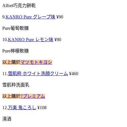
Alfort巧克力餅乾
9.
KANRO Pure グレープ味
¥90
Pure葡萄軟糖
10.
KANRO Pure レモン味
¥90
Pure檸檬軟糖
以上購於
マツモトキヨシ
11.
雪肌粋 ホワイト洗顔クリーム
¥460
雪肌粋洗面乳
以上購於
7プレミアム
12.
万楽 鬼ころし
¥108
清酒