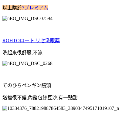
以上購於
7プレミアム
ROHTOロート リセ洗眼薬
洗起來很舒服,不涼
てのひらペンギン饅頭
送禮很不錯,內餡包綠豆沙,有一點甜