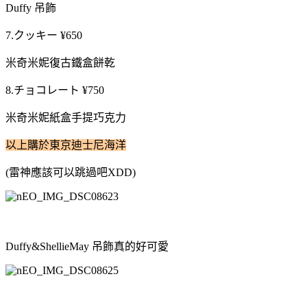
Duffy 吊飾
7.クッキー ¥650
米奇米妮復古鐵盒餅乾
8.チョコレート ¥750
米奇米妮紙盒手提巧克力
以上購於東京迪士尼海洋
(雷神應該可以跳過吧XDD)
Duffy&ShellieMay 吊飾真的好可愛