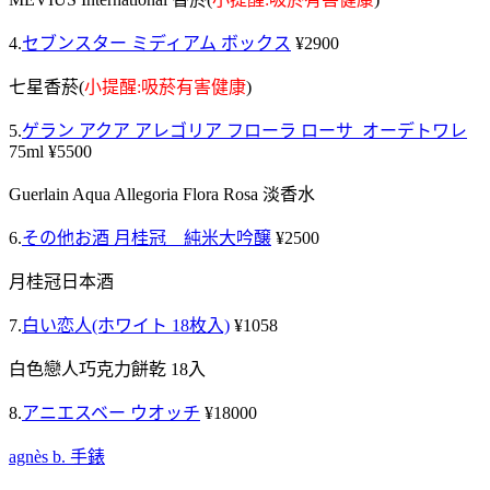
4.
セブンスター ミディアム ボックス
¥2900
七星香菸(
小提醒:吸菸有害健康
)
5.
ゲラン アクア アレゴリア フローラ ローサ オーデトワレ
75ml ¥5500
Guerlain
Aqua Allegoria Flora Rosa
淡香水
6.
その他お酒 月桂冠 純米大吟醸
¥2500
月桂冠日本酒
7.
白い恋人(ホワイト 18枚入)
¥1058
白色戀人巧克力餅乾 18入
8.
アニエスベー ウオッチ
¥18000
agnès b. 手錶