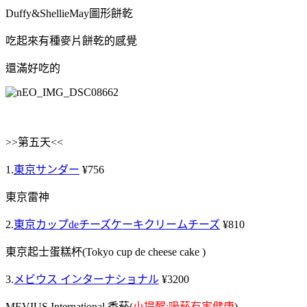
Duffy&ShellieMay圖形餅乾
吃起來有種麥片餅乾的感覺
還滿好吃的
>>第五天<<
1.
東京サンダー
¥756
東京雷神
2.
東京カップdeチーズケーキクリームチーズ
¥810
東京起士蛋糕杯(
Tokyo
cup
de
cheese
cake
)
3.
メビウス インターナショナル
¥3200
MEVIUS International 香菸(
小提醒:吸菸有害健康
)