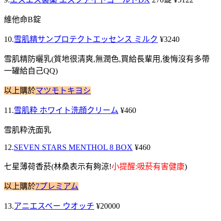
維他命B錠
10.
雪肌精サンプロテクトエッセンス ミルク
¥3240
雪肌
精
防曬
乳(質地很清爽,無潤色,買給長輩用,後悔沒有多帶
一罐給自己QQ)
以上購於
マツモトキヨシ
11.
雪肌粋 ホワイト洗顔クリーム
¥460
雪肌粋洗面乳
12.
SEVEN STARS MENTHOL 8 BOX
¥460
七星薄荷香菸(林桑表示有夠涼!
小提醒:吸菸有害健康
)
以上購於
7プレミアム
13.
アニエスベー ウオッチ
¥20000