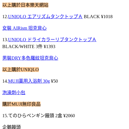
以上購於日本樂天網站
12.
UNIQLO エアリズムタンクトップＡ
BLACK ¥1018
女裝 AIRism 坦克背心
13.
UNIQLO ドライカラーリブタンクトップＡ
BLACK/WHITE 3件 ¥1393
男裝DRY多色羅紋坦克背心
以上購於UNIQLO
14.
MUJI薬用入浴剤 30g
¥50
泡澡劑小包
購於MUJI無印良品
15.てのひらペンギン饅頭 2盒 ¥2060
企鵝饅頭