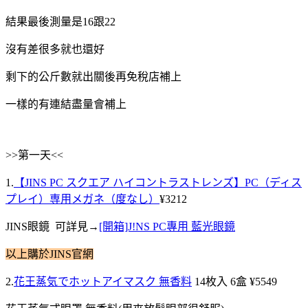
結果最後測量是16跟22
沒有差很多就也還好
剩下的公斤數就出關後再免稅店補上
一樣的有連結盡量會補上
>>第一天<<
1.
【JINS PC スクエア ハイコントラストレンズ】PC（ディス
プレイ）専用メガネ（度なし）
¥3212
JINS眼鏡 可詳見→
[開箱]J!NS PC專用 藍光眼鏡
以上購於JINS官網
2.
花王蒸気でホットアイマスク 無香料
14枚入 6盒 ¥5549