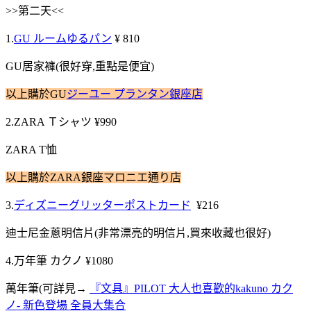
>>第二天<<
1.
GU ルームゆるパン
¥ 810
GU居家褲(很好穿,重點是便宜)
以上購於GU
ジーユー プランタン銀座店
2.ZARA Ｔシャツ ¥990
ZARA T恤
以上購於ZARA銀座マロニエ通り店
3.
ディズニーグリッターポストカード
¥216
迪士尼金蔥明信片(非常漂亮的明信片,買來收藏也很好)
4.万年筆 カクノ ¥1080
萬年筆(可詳見→
『文具』PILOT 大人也喜歡的kakuno カク
ノ- 新色登場 全員大集合