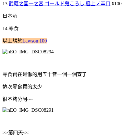
13.
武蔵之国一之宮 ゴールド鬼ころし 極上ノ辛口
¥100
日本酒
14.零食
以上購於
Lawson 100
零食實在是懶的用五十音一個一個查了
這次零食買的太少
很不夠分阿~~
>>第四天<<