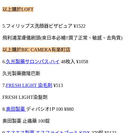
以上購於LOFT
5.フィリップス洗顔器ビザピュア ¥1522
飛利浦潔膚儀刷頭(來日本必補!!買了正常、敏感、去角質)
以上購於BIC CAMERA有楽町店
6.
久光製藥サロンパス-ハイ
48枚入 ¥1058
久光製藥撒隆巴斯
7.
FRESH LIGHT 染毛剤
¥513
FRESH LIGHT染髮劑
8.
奥田製薬
ディパシオIＰ100 ¥880
奥田製薬 止痛藥 100錠
9.
エスエス製薬 エスファイトゴールドDX
270錠 ¥5122