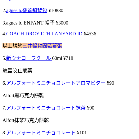
2.
agnes b.翻蓋斜背包
¥10880
3.agnes b. ENFANT 帽子 ¥3000
4.
COACH DRCY LTH LANYARD ID
¥4536
以上購於
三井暢貨園區幕張
5.
新ウナコーワクール
60ml ¥718
蚊蟲咬止癢藥
6.
アルフォートミニチョコレートアロマビター
¥90
Alfort黑巧克力餅乾
7.
アルフォートミニチョコレート抹茶
¥90
Alfort抹茶巧克力餅乾
8.
アルフォートミニチョコレート
¥101