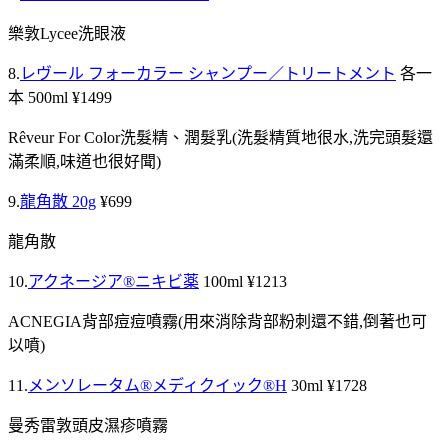
樂敦Lycee洗眼液
8.
レヴール フォーカラー シャンプー／トリートメント
各一
本 500ml ¥1499
Rêveur For Color洗髮精、潤髮乳(洗髮精質地很水,洗完頭髮還
滿柔順,味道也很好聞)
9.
龍角散 20g
¥699
龍角散
10.
アクネージア®ニキビ薬
100ml ¥1213
ACNEGIA背部痘痘噴霧(用來消除背部粉刺還不錯,倒著也可
以噴)
11.
メンソレータム®メディクイック®H
30ml ¥1728
曼秀雷敦頭皮濕疹噴霧