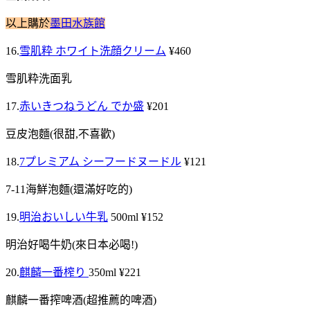
以上購於
墨田水族館
16.
雪肌粋 ホワイト洗顔クリーム
¥460
雪肌粋洗面乳
17.
赤いきつねうどん でか盛
¥201
豆皮泡麵(很甜,不喜歡)
18.
7プレミアム シーフードヌードル
¥121
7-11海鮮泡麵(還滿好吃的)
19.
明治おいしい牛乳
500ml ¥152
明治好喝牛奶(來日本必喝!)
20.
麒麟一番榨り
350ml ¥221
麒麟一番搾啤酒(超推薦的啤酒)