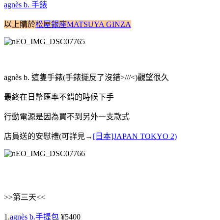
agnès b. 手錶
以上購於
松屋銀座MATSUYA GINZA
agnès b. 這隻手錶(手錶擺反了沒錯>///<)觀望很久
最終在日幣匯率不錯的時候下手
行動電源是因為買不到另外一支款式
店員送的安慰禮(可詳見→
[日本]JAPAN TOKYO 2)
>>第三天<<
1.
agnès b.手提包
¥5400