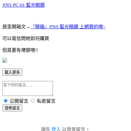
J!NS PC-01 藍光眼鏡
居歪開箱文→
『開箱』J!NS 藍光眼鏡 上網買的唷~
可以寫信問她如何購買
但是要有禮貌唷!!
載入更多
公開留言
私密留言
發佈留言
請先
登入
以發表留言。