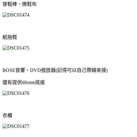
穿鞋棒、擦鞋布
紙拖鞋
BOSE音響、DVD撥放器(記得可以自己帶線來接)
還有提供iHome
底座
衣櫃