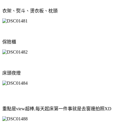
衣架、熨斗、燙衣板、枕頭
保險櫃
床頭夜燈
重點是
view
超棒,每天起床第一件事就是去窗邊拍照XD