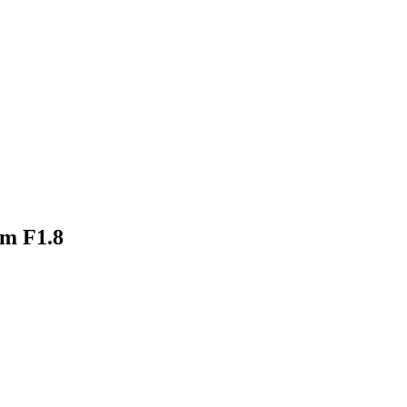
5mm、35mm F1.8