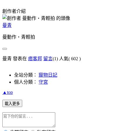
創作者介紹
曼青
曼動作‧青輕拍
曼青 發表在
痞客邦
留言
(1)
人氣(
602
)
全站分類：
寵物日記
個人分類：
守宮
▲top
載入更多