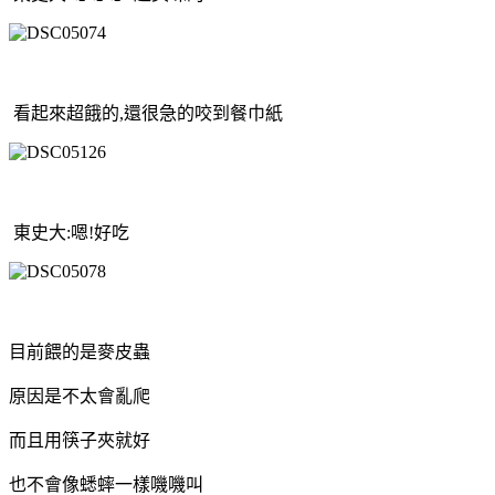
看起來超餓的,還很急的咬到餐巾紙
東史大:嗯!好吃
目前餵的是麥皮蟲
原因是不太會亂爬
而且用筷子夾就好
也不會像蟋蟀一樣嘰嘰叫