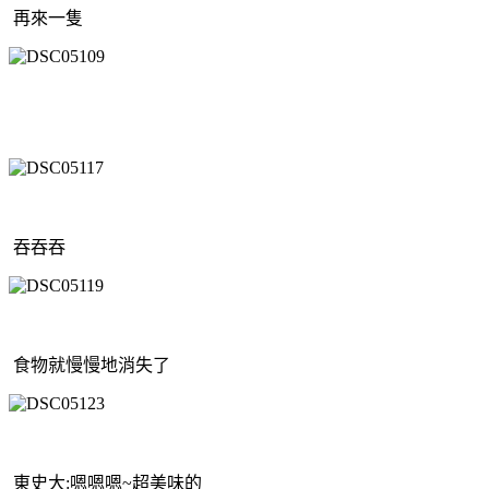
再來一隻
吞吞吞
食物就慢慢地消失了
東史大:嗯嗯嗯~超美味的