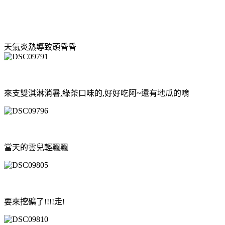
天氣炎熱導致頭昏昏
來支雙淇淋消暑,綠茶口味的,好好吃阿~還有地瓜的唷
當天的雲兒輕飄飄
要來挖礦了!!!!走!