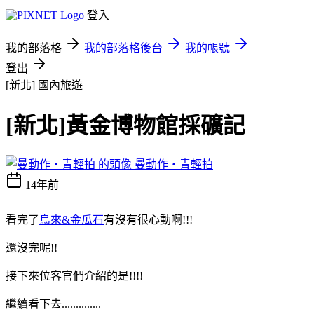
登入
我的部落格
我的部落格後台
我的帳號
登出
[新北]
國內旅遊
[新北]黃金博物館採礦記
曼動作‧青輕拍
14年前
看完了
烏來&金瓜石
有沒有很心動啊!!!
還沒完呢!!
接下來位客官們介紹的是!!!!
繼續看下去..............