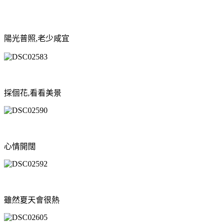
陽光普照,老少咸宜
採個花,看看美景
心情開闊
雖然夏天會很熱